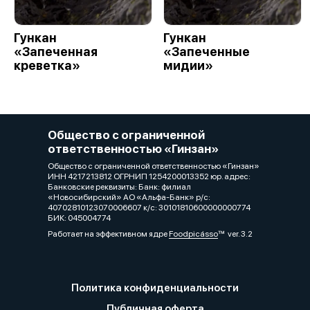
Гункан
Гункан
«Запеченная
«Запеченные
креветка»
мидии»
Общество с ограниченной
ответственностью «Гинзан»
Общество с ограниченной ответственностью «Гинзан»
ИНН 4217213812 ОГРНИП 1254200013352 юр. адрес:
Банковские реквизиты: Банк: филиал
«Новосибирский» АО «Альфа-Банк» р/с:
40702810123070006607 к/с: 30101810600000000774
БИК: 045004774
Работает на эффективном ядре
Foodpicásso
ver. 3.2
Политика конфиденциальности
Публичная оферта