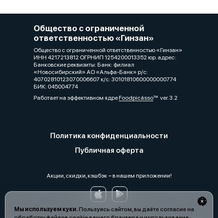
Общество с ограниченной
ответственностью «Гинзан»
Общество с ограниченной ответственностью «Гинзан»
ИНН 4217213812 ОГРНИП 1254200013352 юр. адрес:
Банковские реквизиты: Банк: филиал
«Новосибирский» АО «Альфа-Банк» р/с:
40702810123070006607 к/с: 30101810600000000774
БИК: 045004774
Работает на эффективном ядре
Foodpicásso
ver. 3.2
Политика конфиденциальности
Публичная оферта
Акции, скидки, кэшбэк − в нашем приложении!
Мы используем куки.
Пользуясь сайтом, вы даёте согласие на
обработку файлов cookie вашего браузера и использование