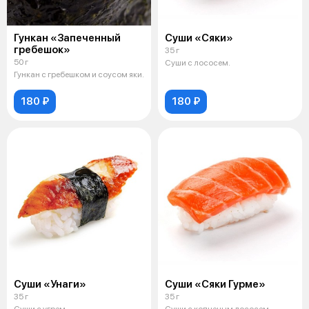
Гункан «Запеченный
Суши «Сяки»
гребешок»
35 г
50 г
Суши с лососем.
Гункан с гребешком и соусом яки.
180 ₽
180 ₽
Суши «Унаги»
Суши «Сяки Гурме»
35 г
35 г