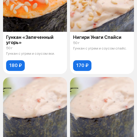
Гункан «Запеченный
Нигири Унаги Спайси
угорь»
50 г
50 г
Гункан с угрем и соусом спайс.
Гункан с угрем и соусом яки.
180 ₽
170 ₽