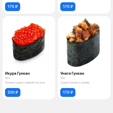
170 ₽
170 ₽
Икура Гункан
Унаги Гункан
50 г
50 г
Гункан суши с икрой лосося.
Суши гункан с угрем.
230 ₽
170 ₽