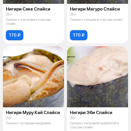
Нигири Сяке Спайси
Нигири Магуро Спайси
50 г
50 г
Гункан с лососем и соусом
Гункан с тунцом и соусом спайс.
спайс.
170 ₽
170 ₽
Нигири Муру Кай Спайси
Нигири Эби Спайси
50 г
50 г
Гункан с острыми мидиями.
Гункан с тигровой креветкой и
соусом спайс.