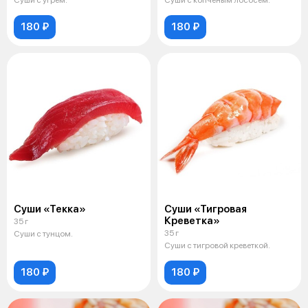
Суши с угрем.
Суши с копченым лососем.
180 ₽
180 ₽
Суши «Текка»
Суши «Тигровая
Креветка»
35 г
35 г
Суши с тунцом.
Суши с тигровой креветкой.
180 ₽
180 ₽