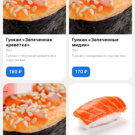
Гункан «Запеченная
Гункан «Запеченные
креветка»
мидии»
50 г
50 г
Гункан с тигровой креветкой и
Гункан с мидиями и соусом яки.
соусом яки.
180 ₽
170 ₽