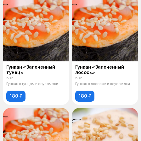
Гункан «Запеченный
Гункан «Запеченный
тунец»
лосось»
50 г
50 г
Гункан с тунцом и соусом яки.
Гункан с лососем и соусом яки.
180 ₽
180 ₽