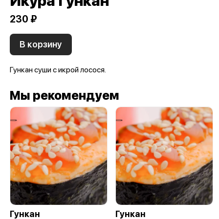
Икура Гункан
230 ₽
В корзину
Гункан суши с икрой лосося.
Мы рекомендуем
Гункан
Гункан