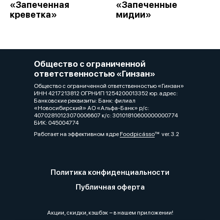
«Запеченная
«Запеченные
креветка»
мидии»
Общество с ограниченной
ответственностью «Гинзан»
Общество с ограниченной ответственностью «Гинзан»
ИНН 4217213812 ОГРНИП 1254200013352 юр. адрес:
Банковские реквизиты: Банк: филиал
«Новосибирский» АО «Альфа-Банк» р/с:
40702810123070006607 к/с: 30101810600000000774
БИК: 045004774
Работает на эффективном ядре
Foodpicásso
ver. 3.2
Политика конфиденциальности
Публичная оферта
Акции, скидки, кэшбэк − в нашем приложении!