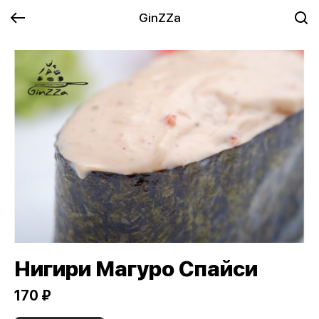
GinZZa
Нигири Магуро Спайси
170 ₽