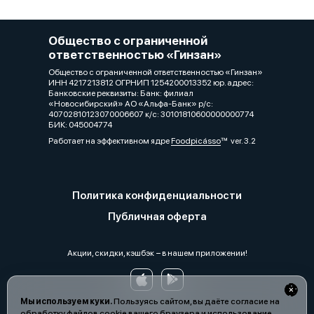
Общество с ограниченной
ответственностью «Гинзан»
Общество с ограниченной ответственностью «Гинзан»
ИНН 4217213812 ОГРНИП 1254200013352 юр. адрес:
Банковские реквизиты: Банк: филиал
«Новосибирский» АО «Альфа-Банк» р/с:
40702810123070006607 к/с: 30101810600000000774
БИК: 045004774
Работает на эффективном ядре
Foodpicásso
ver. 3.2
Политика конфиденциальности
Публичная оферта
Акции, скидки, кэшбэк − в нашем приложении!
Мы используем куки.
Пользуясь сайтом, вы даёте согласие на
обработку файлов cookie вашего браузера и использование