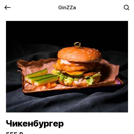
GinZZa
Чикенбургер