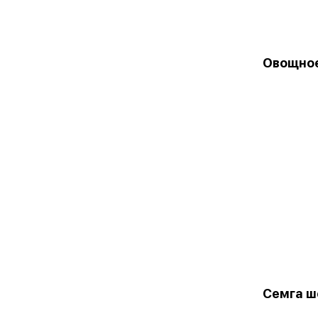
Овощное
Семга ш