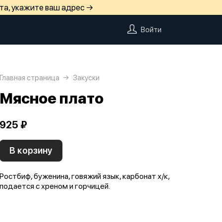
та, укажите ваш адрес →
Войти
Главная страница
Закуски
Мясное плато
925 ₽
В корзину
Ростбиф, буженина, говяжий язык, карбонат х/к,
подается с хреном и горчицей.