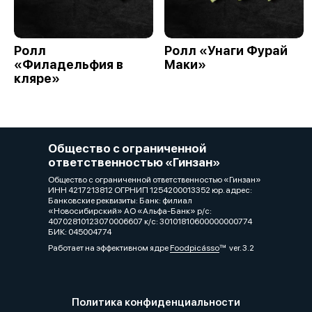
Ролл
Ролл «Унаги Фурай
«Филадельфия в
Маки»
кляре»
Общество с ограниченной
ответственностью «Гинзан»
Общество с ограниченной ответственностью «Гинзан»
ИНН 4217213812 ОГРНИП 1254200013352 юр. адрес:
Банковские реквизиты: Банк: филиал
«Новосибирский» АО «Альфа-Банк» р/с:
40702810123070006607 к/с: 30101810600000000774
БИК: 045004774
Работает на эффективном ядре
Foodpicásso
ver. 3.2
Политика конфиденциальности