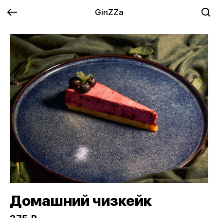
GinZZa
Домашний чизкейк